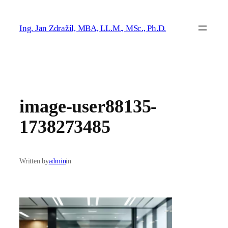
Přeskočit
na
Ing. Jan Zdražil, MBA, LL.M., MSc., Ph.D.
obsah
image-user88135-
1738273485
Written by
admin
in