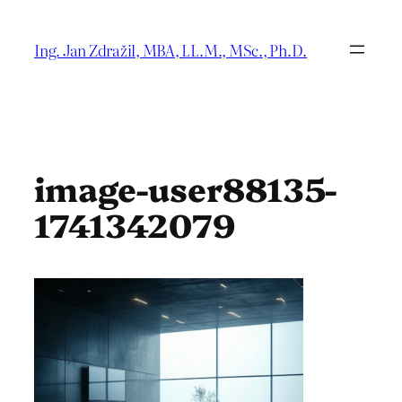
Přeskočit
na
Ing. Jan Zdražil, MBA, LL.M., MSc., Ph.D.
obsah
image-user88135-
1741342079