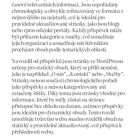
časově relevantních informací. Jsou uspořádány
chronologicky a obvykle zobrazovány ve formátu z
nejnovějšího na nejstarší, což je ideální pro
pravidelně aktualizované stránky, jako jsou blogy
nebo zpravodajské portály. Každý příspěvek může
být přiřazen kategorie a značky, což usnadňuje
jejich organizaci a usnadňuje návštěvníkům
procházet obsah podle tematických oblastí.
Na rozdíl od příspěvků jsou stránky ve WordPressu
určeny pro statický obsah, který se příliš nemění,
jako je například „O nás“, „Kontakt“ nebo „Služby“.
Stránky nejsou součástí chronologického pořadí
jako příspěvky a nejsou kategorizovány ani
označeny štítky. Díky tomu jsou stránky vhodné pro
informace, které by měly zůstat na stránce
přístupné bez ohledu na datum, zatímco příspěvky
jsou ideální pro dynamický obsah. Tento rozdíl
umožňuje tvůrcům webu snadno rozdělit obsah na
statický a pravidelně aktualizovaný, což přispívá k
přehlednosti webu.