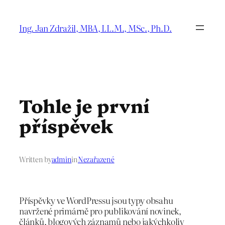
Přeskočit
na
Ing. Jan Zdražil, MBA, LL.M., MSc., Ph.D.
obsah
Tohle je první
příspěvek
Written by
admin
in
Nezařazené
Příspěvky ve WordPressu jsou typy obsahu
navržené primárně pro publikování novinek,
článků, blogových záznamů nebo jakýchkoliv