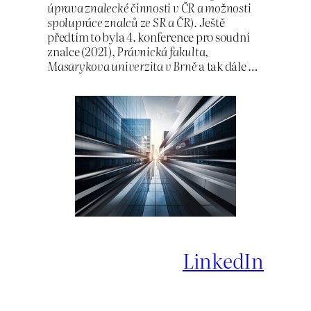
úprava znalecké činnosti v ČR a možnosti
spolupráce znalců ze SR a ČR
). Ještě
předtím to byla 4. konference pro soudní
znalce (2021),
Právnická fakulta,
Masarykova univerzita v Brně
a tak dále …
LinkedIn