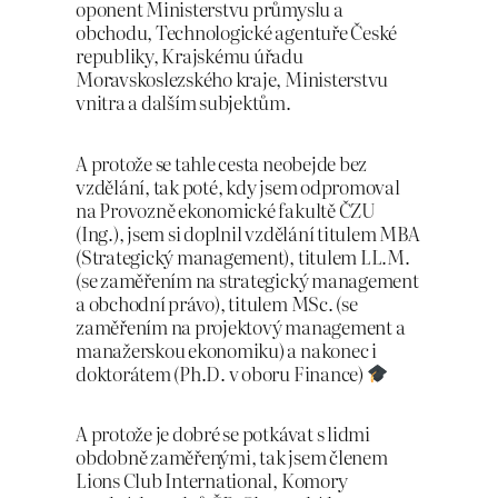
oponent Ministerstvu průmyslu a
obchodu, Technologické agentuře České
republiky, Krajskému úřadu
Moravskoslezského kraje, Ministerstvu
vnitra a dalším subjektům.
A protože se tahle cesta neobejde bez
vzdělání, tak poté, kdy jsem odpromoval
na Provozně ekonomické fakultě ČZU
(Ing.), jsem si doplnil vzdělání titulem MBA
(Strategický management), titulem LL.M.
(se zaměřením na strategický management
a obchodní právo), titulem MSc. (se
zaměřením na projektový management a
manažerskou ekonomiku) a nakonec i
doktorátem (Ph.D. v oboru Finance)
A protože je dobré se potkávat s lidmi
obdobně zaměřenými, tak jsem členem
Lions Club International, Komory