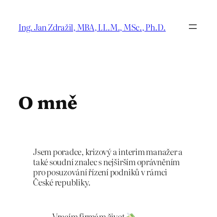
Přeskočit
na
Ing. Jan Zdražil, MBA, LL.M., MSc., Ph.D.
obsah
O mně
Jsem poradce, krizový a interim manažer a
také soudní znalec s nejširším oprávněním
pro posuzování řízení podniků v rámci
České republiky.
Vracím firmám život