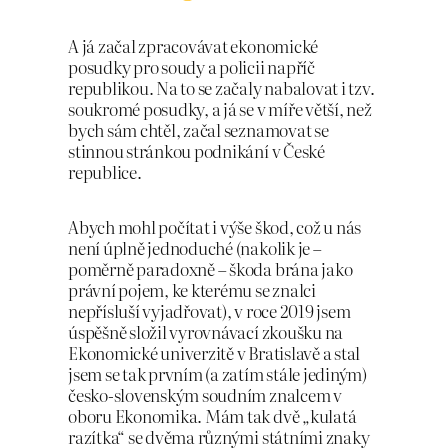
A já začal zpracovávat ekonomické
posudky pro soudy a policii napříč
republikou. Na to se začaly nabalovat i tzv.
soukromé posudky, a já se v míře větší, než
bych sám chtěl, začal seznamovat se
stinnou stránkou podnikání v České
republice.
Abych mohl počítat i výše škod, což u nás
není úplně jednoduché (nakolik je –
poměrně paradoxně – škoda brána jako
právní pojem, ke kterému se znalci
nepřísluší vyjadřovat), v roce 2019 jsem
úspěšně složil vyrovnávací zkoušku na
Ekonomické univerzitě v Bratislavě a stal
jsem se tak prvním (a zatím stále jediným)
česko-slovenským soudním znalcem v
oboru Ekonomika. Mám tak dvě „kulatá
razítka“ se dvěma různými státními znaky