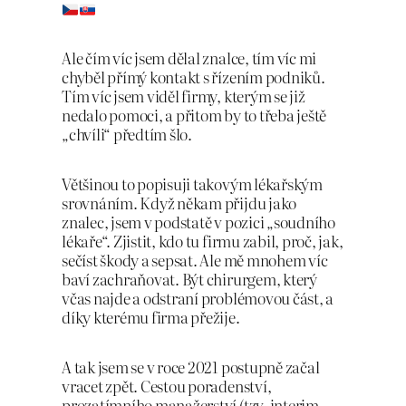
Ale čím víc jsem dělal znalce, tím víc mi
chyběl přímý kontakt s řízením podniků.
Tím víc jsem viděl firmy, kterým se již
nedalo pomoci, a přitom by to třeba ještě
„chvíli“ předtím šlo.
Většinou to popisuji takovým lékařským
srovnáním. Když někam přijdu jako
znalec, jsem v podstatě v pozici „soudního
lékaře“. Zjistit, kdo tu firmu zabil, proč, jak,
sečíst škody a sepsat. Ale mě mnohem víc
baví zachraňovat. Být chirurgem, který
včas najde a odstraní problémovou část, a
díky kterému firma přežije.
A tak jsem se v roce 2021 postupně začal
vracet zpět. Cestou poradenství,
prozatímního manažerství (tzv. interim