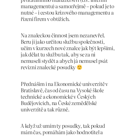
managementu) a samozřejmě – pokud je to
nutné – i cestou krizového managementu a
řízení firem v obtížích.
Na znaleckou činnost jsem nezanevřel.
Beru ji jako určitou službu společnosti,
učím v kurzech nové znalce jak být lepšími,
jak dělat tu službu tak, aby se za ni
nemuseli stydět a abych já nemusel psát
revizní znalecké posudky
Přednáším i na Ekonomické univerzitě v
Bratislavě, čas od času na Vysoké škole
technické a ekonomické v Českých
Budějovicích, na České zemědělské
univerzitě a tak různě.
A když už umím ty posudky, tak pokud
mám čas, pomáhám jako hodnotitel a