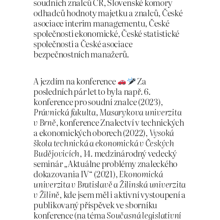
soudních znalců ČR, Slovenské komory
odhadců hodnoty majetku a znalců, České
asociace interim managementu, České
společnosti ekonomické, České statistické
společnosti a České asociace
bezpečnostních manažerů.
A jezdím na konference
Za
posledních pár let to byla např. 6.
konference pro soudní znalce (2023),
Právnická fakulta, Masarykova univerzita
v Brně
, konference Znalectví v technických
a ekonomických oborech (2022),
Vysoká
škola technická a ekonomická v Českých
Budějovicích
, 14. medzinárodný vedecký
seminár „Aktuálne problémy znaleckého
dokazovania IV“ (2021),
Ekonomická
univerzita v Bratislavě a Žilinská univerzita
v Žilině
, kde jsem měl i aktivní vystoupení a
publikovaný příspěvek ve sborníku
konference (na téma
Současná legislativní