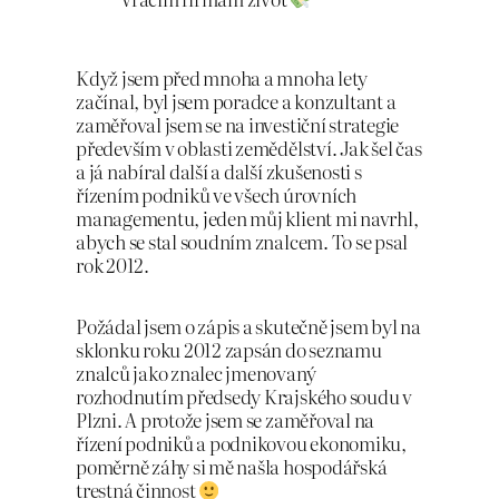
Když jsem před mnoha a mnoha lety
začínal, byl jsem poradce a konzultant a
zaměřoval jsem se na investiční strategie
především v oblasti zemědělství. Jak šel čas
a já nabíral další a další zkušenosti s
řízením podniků ve všech úrovních
managementu, jeden můj klient mi navrhl,
abych se stal soudním znalcem. To se psal
rok 2012.
Požádal jsem o zápis a skutečně jsem byl na
sklonku roku 2012 zapsán do seznamu
znalců jako znalec jmenovaný
rozhodnutím předsedy Krajského soudu v
Plzni. A protože jsem se zaměřoval na
řízení podniků a podnikovou ekonomiku,
poměrně záhy si mě našla hospodářská
trestná činnost