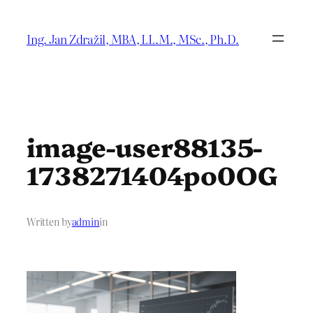
Přeskočit
na
Ing. Jan Zdražil, MBA, LL.M., MSc., Ph.D.
obsah
image-user88135-
1738271404po0OG
Written by
admin
in