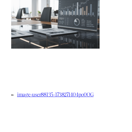
←
image-user88135-1738271404po0OG