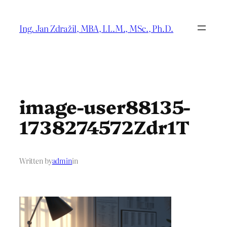
Přeskočit
na
Ing. Jan Zdražil, MBA, LL.M., MSc., Ph.D.
obsah
image-user88135-
1738274572Zdr1T
Written by
admin
in