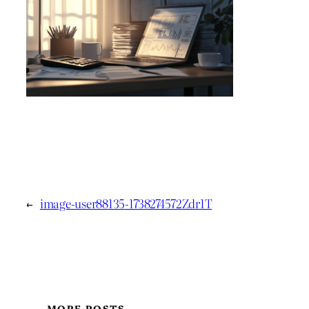
←
image-user88135-1738274572Zdr1T
MORE POSTS