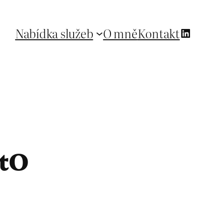
Linked
Nabídka služeb
O mně
Kontakt
atO