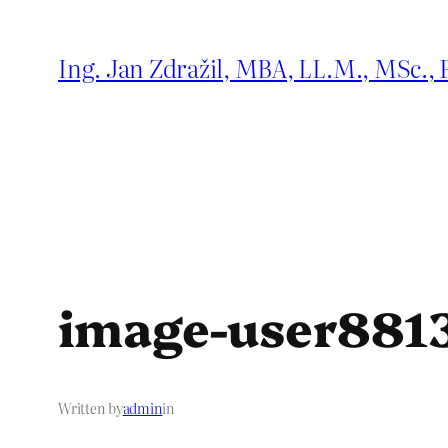
Přeskočit
na
Ing. Jan Zdražil, MBA, LL.M., MSc., 
obsah
image-user881
Written by
admin
in