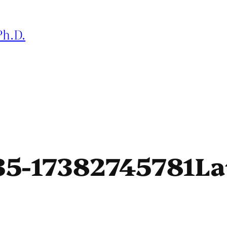
Ph.D.
35-17382745781L